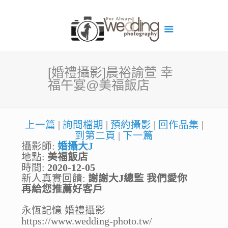
[婚禮攝影]晨裕諭萱 幸
福午宴@美福飯店
上一篇
|
詢問檔期
|
預約攝影
|
回作品集
|
到第二頁
|
下一篇
攝影師:
婚攝大J
地點:
美福飯店
時間:
2020-12-05
新人真實回饋:
謝謝大J總監 我們愛你
再給您推薦好客戶
永恆記憶 婚禮攝影
https://www.wedding-photo.tw/