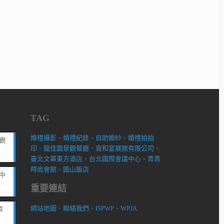
TAG
婚禮攝影
、
婚禮紀錄
、
自助婚紗
、
婚禮拍拍
觀
印
、
龍佳園景觀餐廳
、
寬和宴展館有限公司
、
臺北文華東方酒店
、
台北國際會議中心
、
青青
時尚會館
、
圓山飯店
中
重要連結
網站地圖
、
聯絡我們
、
ISPWP
、
WPJA
華