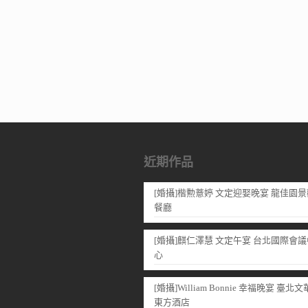
近期作品
[婚攝]楷勲薏婷 文定迎娶晚宴 龍佳園景
餐廳
[婚攝]麒仁澤慧 文定午宴 台北國際會議
心
[婚攝]William Bonnie 幸福晚宴 臺北文
東方酒店