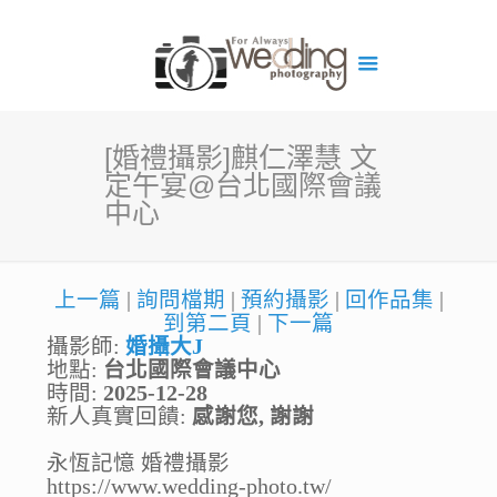
[婚禮攝影]麒仁澤慧 文
定午宴@台北國際會議
中心
上一篇
|
詢問檔期
|
預約攝影
|
回作品集
|
到第二頁
|
下一篇
攝影師:
婚攝大J
地點:
台北國際會議中心
時間:
2025-12-28
新人真實回饋:
感謝您, 謝謝
永恆記憶 婚禮攝影
https://www.wedding-photo.tw/